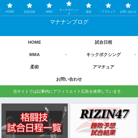
格闘技情報を中心に毎日更新します
キックボクシン
HOME
試合日程
MMA
柔術
アマチュア
お問い合わせ
グ
マナナンブログ
HOME
試合日程
MMA
キックボクシング
柔術
アマチュア
お問い合わせ
当サイトでは記事内にアフィリエイト広告を使用しています。