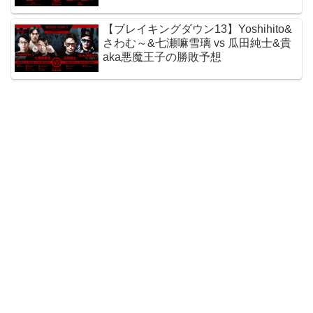
【ブレイキングダウン13】Yoshihito&
さわむ～&七瀬嘛雪璃 vs 瓜田純士&貴
aka悪魔王子の勝敗予想