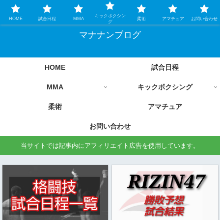
格闘技情報を中心に毎日更新します
キックボクシン
HOME
試合日程
MMA
柔術
アマチュア
お問い合わせ
グ
マナナンブログ
HOME
試合日程
MMA
キックボクシング
柔術
アマチュア
お問い合わせ
当サイトでは記事内にアフィリエイト広告を使用しています。