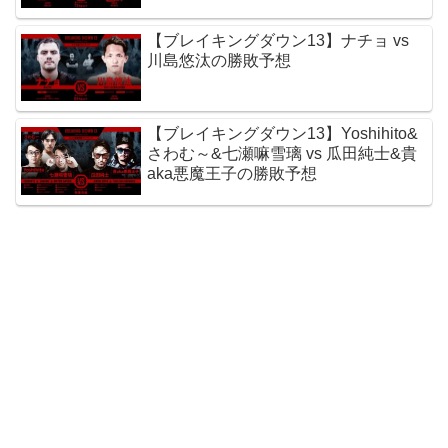
【ブレイキングダウン13】ナチョ vs
川島悠汰の勝敗予想
【ブレイキングダウン13】Yoshihito&
さわむ～&七瀬嘛雪璃 vs 瓜田純士&貴
aka悪魔王子の勝敗予想