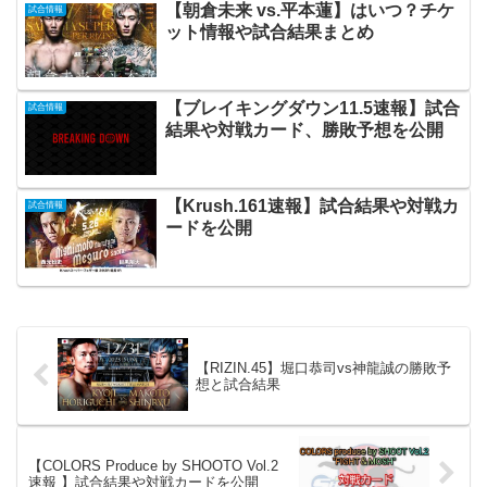
【朝倉未来 vs.平本蓮】はいつ？チケ
試合情報
ット情報や試合結果まとめ
【ブレイキングダウン11.5速報】試合
試合情報
結果や対戦カード、勝敗予想を公開
【Krush.161速報】試合結果や対戦カ
試合情報
ードを公開
【RIZIN.45】堀口恭司vs神龍誠の勝敗予
想と試合結果
【COLORS Produce by SHOOTO Vol.2
速報 】試合結果や対戦カードを公開