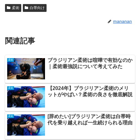
柔術
白帯向け
mananan
関連記事
ブラジリアン柔術は喧嘩で有効なのか
柔術
｜柔術最強説について考えてみた
【2024年】ブラジリアン柔術のメリ
柔術
ットがやばい？柔術の良さを徹底解説
[辞めたい]ブラジリアン柔術は白帯時
柔術
代を乗り越えれば一生続けられる理由