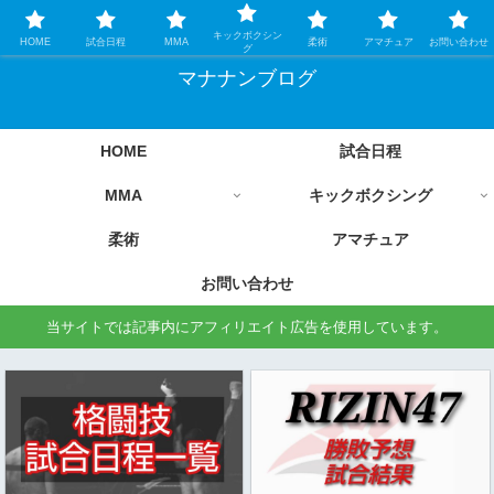
格闘技情報を中心に毎日更新します
キックボクシン
HOME
試合日程
MMA
柔術
アマチュア
お問い合わせ
グ
マナナンブログ
HOME
試合日程
MMA
キックボクシング
柔術
アマチュア
お問い合わせ
当サイトでは記事内にアフィリエイト広告を使用しています。