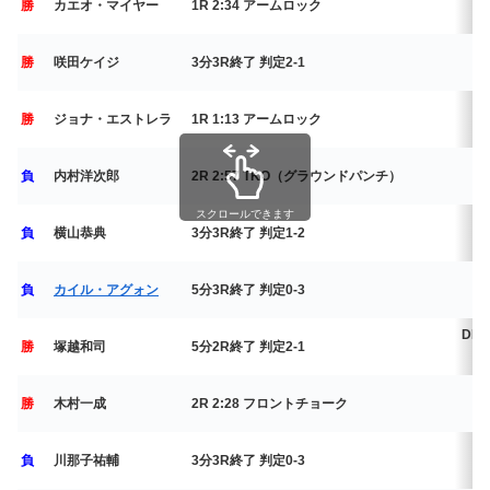
勝
カエオ・マイヤー
1R 2:34 アームロック
勝
咲田ケイジ
3分3R終了 判定2-1
勝
ジョナ・エストレラ
1R 1:13 アームロック
P
負
内村洋次郎
2R 2:57 TKO（グラウンドパンチ）
スクロールできます
P
負
横山恭典
3分3R終了 判定1-2
2
P
負
カイル・アグォン
5分3R終了 判定0-3
DEE
勝
塚越和司
5分2R終了 判定2-1
2
P
勝
木村一成
2R 2:28 フロントチョーク
2
P
負
川那子祐輔
3分3R終了 判定0-3
2