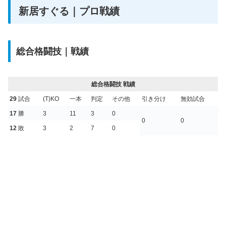
新居すぐる｜プロ戦績
総合格闘技｜戦績
総合格闘技 戦績
29
試合
(T)KO
一本
判定
その他
引き分け
無効試合
17
勝
3
11
3
0
0
0
12
敗
3
2
7
0