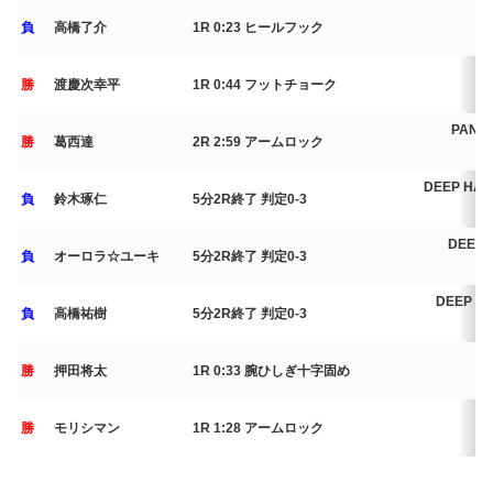
G
負
高橋了介
1R 0:23 ヒールフック
2
P
勝
渡慶次幸平
1R 0:44 フットチョーク
2
PANC
勝
葛西達
2R 2:59 アームロック
2
DEEP HAM
負
鈴木琢仁
5分2R終了 判定0-3
DEEP 
負
オーロラ☆ユーキ
5分2R終了 判定0-3
2
DEEP TO
負
高橋祐樹
5分2R終了 判定0-3
2
G
勝
押田将太
1R 0:33 腕ひしぎ十字固め
G
勝
モリシマン
1R 1:28 アームロック
2