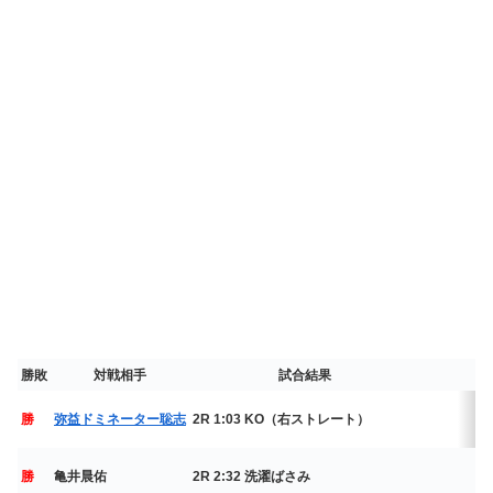
勝敗
対戦相手
試合結果
勝
弥益ドミネーター聡志
2R 1:03 KO（右ストレート）
2
P
勝
亀井晨佑
2R 2:32 洗濯ばさみ
2