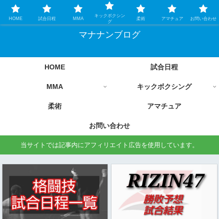
格闘技情報を中心に毎日更新します
キックボクシン
HOME
試合日程
MMA
柔術
アマチュア
お問い合わせ
グ
マナナンブログ
HOME
試合日程
MMA
キックボクシング
柔術
アマチュア
お問い合わせ
当サイトでは記事内にアフィリエイト広告を使用しています。