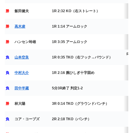
勝
飯田健夫
1R 2:32 KO（右ストレート）
2
P
勝
高木凌
1R 1:14 アームロック
2
P
勝
ハンセン玲雄
1R 3:35 アームロック
2
RIZ
負
山本空良
1R 0:35 TKO（右フック→パウンド）
2
負
中村大介
1R 2:16 腕ひしぎ十字固め
2
P
負
田中半蔵
5分3R終了 判定1-2
2
P
勝
林大陽
3R 0:14 TKO（グラウンドパンチ）
2
負
コア・コープズ
2R 2:18 TKO（パンチ）
2