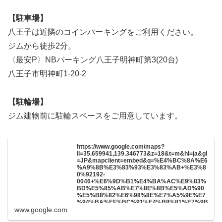
【駐車場】
八王子は近隣のコインパーキングをご利用ください。
ジムから徒歩2分。
〈最安P〉NBパーキング八王子明神町第3(20台)
八王子市明神町1-20-2
【駐輪場】
ジム建物前に駐輪スペースをご用意しています。
https://www.google.com/maps?
ll=35.659941,139.346773&z=18&t=m&hl=ja&gl
=JP&mapclient=embed&q=%E4%BC%8A%E6
%A9%8B%E3%83%93%E3%83%AB+%E3%8
0%92192-
0046+%E6%9D%B1%E4%BA%AC%E9%83%
BD%E5%85%AB%E7%8E%8B%E5%AD%90
%E5%B8%82%E6%98%8E%E7%A5%9E%E7
%94%BA%EF%BC%91%E4%B8%81%E7%9B
www.google.com
%AE%EF%BC%92%EF%BC%95%E2%88%92
%EF%BC%91%EF%BC%90