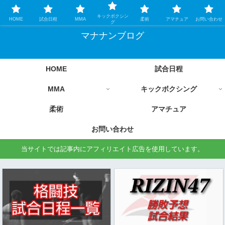
格闘技情報を中心に毎日更新します
キックボクシン
HOME
試合日程
MMA
柔術
アマチュア
お問い合わせ
グ
マナナンブログ
HOME
試合日程
MMA
キックボクシング
柔術
アマチュア
お問い合わせ
当サイトでは記事内にアフィリエイト広告を使用しています。