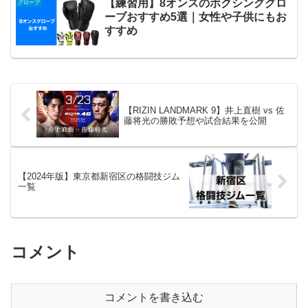
【練習用】8オンスのボクシンググロ
グローブ
ーブおすすめ5選｜女性や子供にもお
すすめ
【RIZIN LANDMARK 9】井上直樹 vs 佐
藤将光の勝敗予想や試合結果を公開
【2024年版】東京都新宿区の格闘技ジム
一覧
コメント
コメントを書き込む