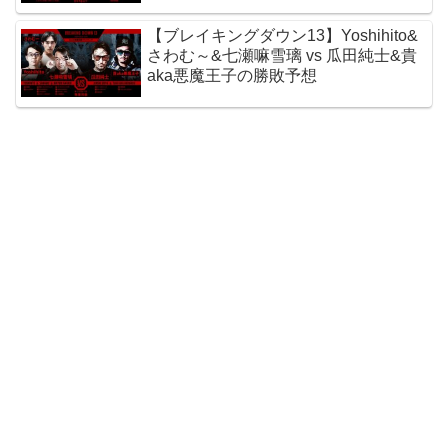
【ブレイキングダウン13】Yoshihito&
さわむ～&七瀬嘛雪璃 vs 瓜田純士&貴
aka悪魔王子の勝敗予想