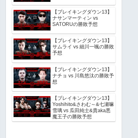
【ブレイキングダウン13】
ナサンマーティン vs
SATORUの勝敗予想
【ブレイキングダウン13】
サムライ vs 細川一颯の勝敗
予想
【ブレイキングダウン13】
ナチョ vs 川島悠汰の勝敗予
想
【ブレイキングダウン13】
Yoshihito&さわむ～&七瀬嘛
雪璃 vs 瓜田純士&貴aka悪
魔王子の勝敗予想