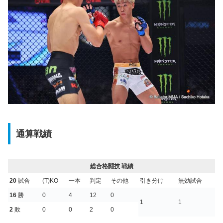
通算戦績
総合格闘技 戦績
20
試合
(T)KO
一本
判定
その他
引き分け
無効試合
16
勝
0
4
12
0
1
1
2
敗
0
0
2
0