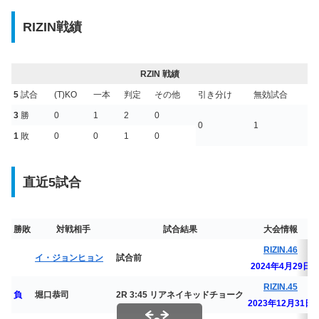
RIZIN戦績
RZIN 戦績
5
試合
(T)KO
一本
判定
その他
引き分け
無効試合
3
勝
0
1
2
0
0
1
1
敗
0
0
1
0
直近5試合
勝敗
対戦相手
試合結果
大会情報
RIZIN.46
イ・ジョンヒョン
試合前
2024年4月29日
RIZIN.45
負
堀口恭司
2R 3:45 リアネイキッドチョーク
2023年12月31日