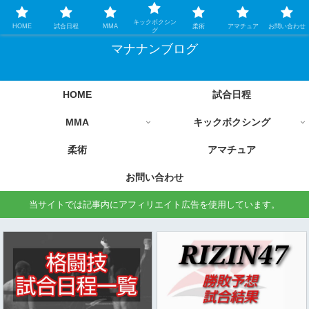
格闘技情報を中心に毎日更新します
キックボクシン
HOME
試合日程
MMA
柔術
アマチュア
お問い合わせ
グ
マナナンブログ
HOME
試合日程
MMA
キックボクシング
柔術
アマチュア
お問い合わせ
当サイトでは記事内にアフィリエイト広告を使用しています。