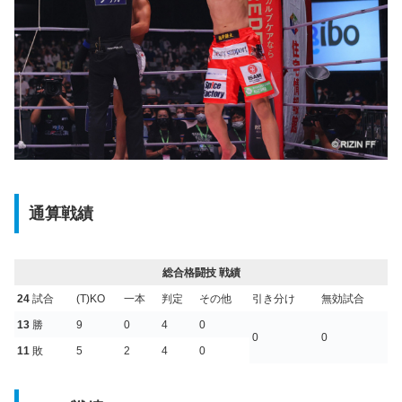
通算戦績
総合格闘技 戦績
24
試合
(T)KO
一本
判定
その他
引き分け
無効試合
13
勝
9
0
4
0
0
0
11
敗
5
2
4
0