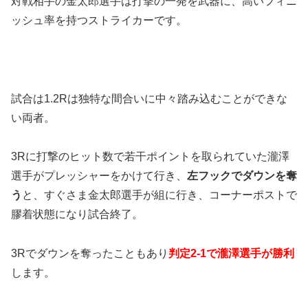
対戦相手の金太郎選手は打撃の一発を武器に、高いフィニ
ッシュ率を持つストライカーです。
試合は1.2Rは独特な間合いに中々踏み込むことができな
い両者。
3Rに打撃のヒット数で若干ポイントを取られていた瀧澤
選手がプレッシャーをかけて行き、
左フックでダウンを奪
う
と、すぐさま金太郎選手が組に行き、コーナーポストで
膠着状態になり試合終了。
3Rでダウンを奪ったこともあり
判定2-1で瀧澤選手が勝利
します。