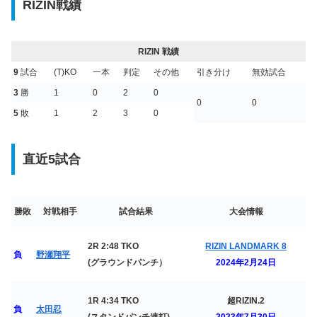
RIZIN戦績
RIZIN 戦績
9
試合
(T)KO
一本
判定
その他
引き分け
無効試合
3
勝
1
0
2
0
0
0
5
敗
1
2
3
0
直近5試合
勝敗
対戦相手
試合結果
大会情報
2R 2:48 TKO
RIZIN LANDMARK 8
負
野瀬翔平
(グラウンドパンチ）
2024年2月24日
1R 4:34 TKO
超RIZIN.2
負
太田忍
(スタンドパンチ連打)
2023年7月30日