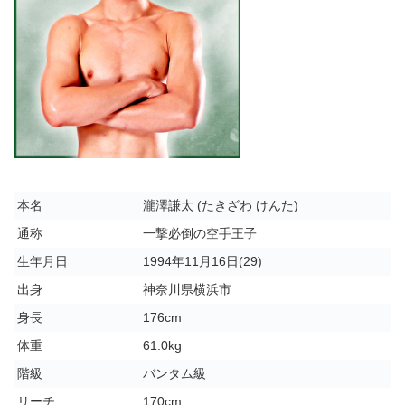
本名
瀧澤謙太 (たきざわ けんた)
通称
一撃必倒の空手王子
生年月日
1994年11月16日(29)
出身
神奈川県横浜市
身長
176cm
体重
61.0kg
階級
バンタム級
リーチ
170cm