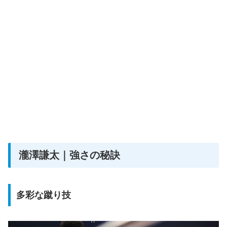
瀧澤謙太｜強さの秘訣
多彩な蹴り技