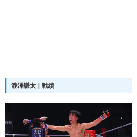
瀧澤謙太｜戦績