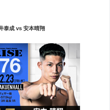
井泰成 vs 安本晴翔