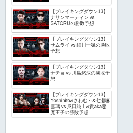
【ブレイキングダウン13】
ナサンマーティン vs
SATORUの勝敗予想
【ブレイキングダウン13】
サムライ vs 細川一颯の勝敗
予想
【ブレイキングダウン13】
ナチョ vs 川島悠汰の勝敗予
想
【ブレイキングダウン13】
Yoshihito&さわむ～&七瀬嘛
雪璃 vs 瓜田純士&貴aka悪
魔王子の勝敗予想