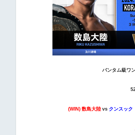
バンタム級ワンマ
5
(WIN) 数島大陸
vs
クンスック・