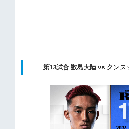
第13試合 数島大陸 vs ク