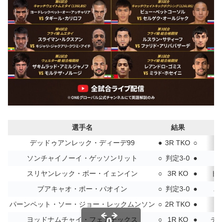
選手名
結果
デッドゥアンレック・ディーデ99
●
3R TKO
○
ナ
ソンチャイノーイ・ゲッソンリット
○
判定3-0
●
スリヤンレック・ボー・イェンイン
○
3R KO
●
ト
ブアキャオ・ポー・パオイン
○
判定3-0
●
パ
パーンペット・ソー・ジョー・レックムンソン
○
2R TKO
●
ヨッドナムチャイ・フェアテックス
○
1R KO
●
チ