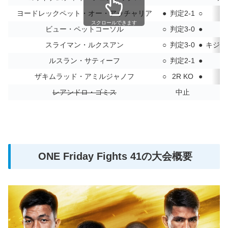
ヨードレックペット・オー・アッチャリア
●
判定2-1
○
スクロールできます
ビュー・ペットコーソル
○
判定3-0
●
スライマン・ルクスアン
○
判定3-0
●
キジャ
ルスラン・サティーフ
○
判定2-1
●
ザキムラッド・アミルジャノフ
○
2R KO
●
レアンドロ・ゴミス
中止
ONE Friday Fights 41の大会概要