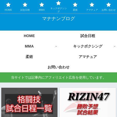
格闘技情報を中心に毎日更新します
キックボクシン
HOME
試合日程
MMA
柔術
アマチュア
お問い合わせ
グ
マナナンブログ
HOME
試合日程
MMA
キックボクシング
柔術
アマチュア
お問い合わせ
当サイトでは記事内にアフィリエイト広告を使用しています。