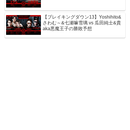
【ブレイキングダウン13】Yoshihito&
さわむ～&七瀬嘛雪璃 vs 瓜田純士&貴
aka悪魔王子の勝敗予想