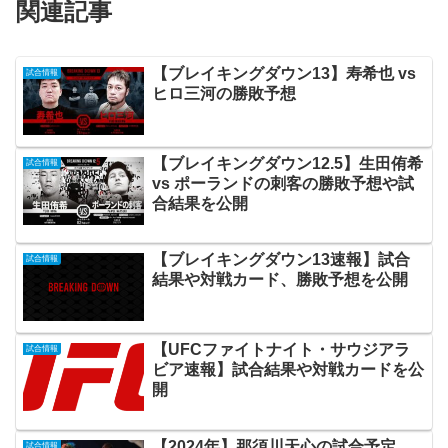
関連記事
【ブレイキングダウン13】寿希也 vs
試合情報
ヒロ三河の勝敗予想
【ブレイキングダウン12.5】生田侑希
試合情報
vs ポーランドの刺客の勝敗予想や試
合結果を公開
【ブレイキングダウン13速報】試合
試合情報
結果や対戦カード、勝敗予想を公開
【UFCファイトナイト・サウジアラ
試合情報
ビア速報】試合結果や対戦カードを公
開
【2024年】那須川天心の試合予定
試合情報