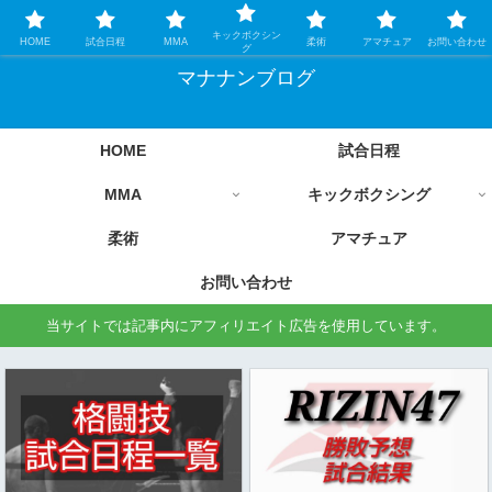
格闘技情報を中心に毎日更新します
キックボクシン
HOME
試合日程
MMA
柔術
アマチュア
お問い合わせ
グ
マナナンブログ
HOME
試合日程
MMA
キックボクシング
柔術
アマチュア
お問い合わせ
当サイトでは記事内にアフィリエイト広告を使用しています。