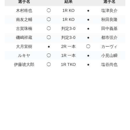
選手名
結果
選手名
木村柊也
◯
1R KO
●
塩津良介
南友之輔
◯
1R KO
●
秋田良隆
古賀珠楠
◯
判定3-0
●
田中義基
磯嶋祥蔵
◯
判定3-0
●
都市弦介
大月宣樹
●
2R 一本
◯
カーヴィ
ルキヤ
◯
1R 一本
●
小見山瞬
伊藤琥大郎
◯
1R TKO
●
塩谷尚也