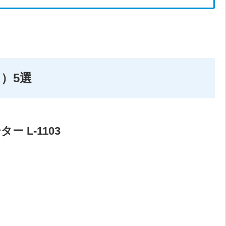
）5選
ー L-1103