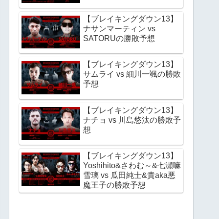
【ブレイキングダウン13】
ナサンマーティン vs
SATORUの勝敗予想
【ブレイキングダウン13】
サムライ vs 細川一颯の勝敗
予想
【ブレイキングダウン13】
ナチョ vs 川島悠汰の勝敗予
想
【ブレイキングダウン13】
Yoshihito&さわむ～&七瀬嘛
雪璃 vs 瓜田純士&貴aka悪
魔王子の勝敗予想