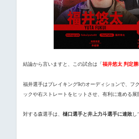
結論から言いますと、この試合は「
福井悠太 判定勝
福井選手はブレイキング9のオーディションで、フ
ックや右ストレートをヒットさせ、有利に進める展
対する森選手は、
樋口選手と井上力斗選手に連敗
し