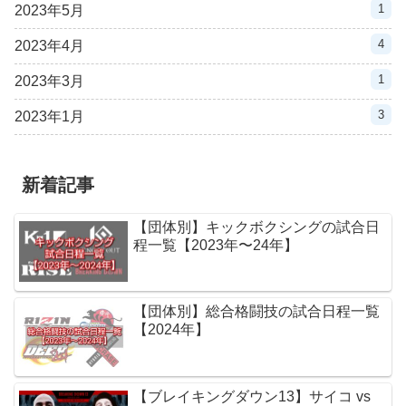
1
2023年5月
4
2023年4月
1
2023年3月
3
2023年1月
新着記事
【団体別】キックボクシングの試合日
程一覧【2023年〜24年】
【団体別】総合格闘技の試合日程一覧
【2024年】
【ブレイキングダウン13】サイコ vs