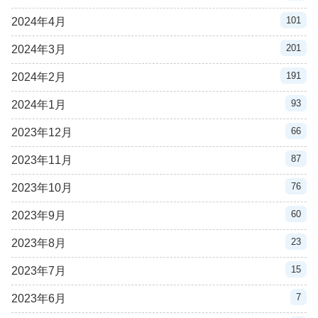
101
2024年4月
201
2024年3月
191
2024年2月
93
2024年1月
66
2023年12月
87
2023年11月
76
2023年10月
60
2023年9月
23
2023年8月
15
2023年7月
7
2023年6月