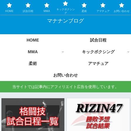
格闘技情報を中心に毎日更新します
キックボクシン
HOME
試合日程
MMA
柔術
アマチュア
お問い合わせ
グ
マナナンブログ
HOME
試合日程
MMA
キックボクシング
柔術
アマチュア
お問い合わせ
当サイトでは記事内にアフィリエイト広告を使用しています。