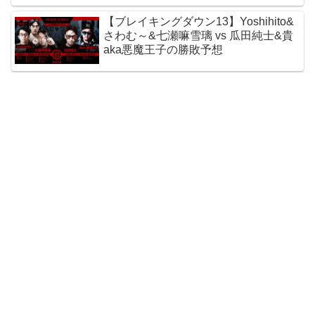
【ブレイキングダウン13】Yoshihito&
さわむ～&七瀬嘛雪璃 vs 瓜田純士&貴
aka悪魔王子の勝敗予想