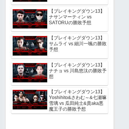
【ブレイキングダウン13】
ナサンマーティン vs
SATORUの勝敗予想
【ブレイキングダウン13】
サムライ vs 細川一颯の勝敗
予想
【ブレイキングダウン13】
ナチョ vs 川島悠汰の勝敗予
想
【ブレイキングダウン13】
Yoshihito&さわむ～&七瀬嘛
雪璃 vs 瓜田純士&貴aka悪
魔王子の勝敗予想