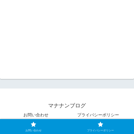
マナナンブログ
お問い合わせ
プライバシーポリシー
© 2023 マナナンブログ.
お問い合わせ
プライバシーポリシー