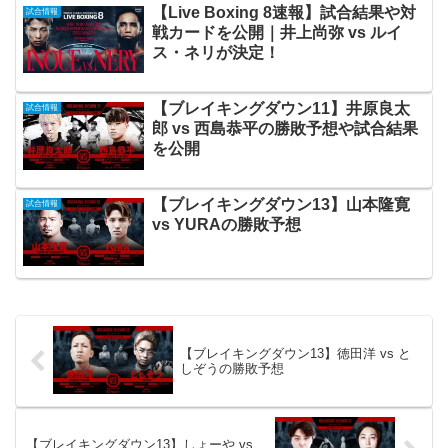
【Live Boxing 8速報】試合結果や対
試合情報
戦カードを公開｜井上尚弥 vs ルイ
ス・ネリが決定！
【ブレイキングダウン11】井原良太
試合情報
郎 vs 西島恭平の勝敗予想や試合結果
を公開
【ブレイキングダウン13】山本隆寛
試合情報
vs YURAの勝敗予想
【ブレイキングダウン13】徳田洋 vs と
しぞうの勝敗予想
【ブレイキングダウン13】しょーや vs