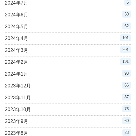
6
2024年7月
30
2024年6月
62
2024年5月
101
2024年4月
201
2024年3月
191
2024年2月
93
2024年1月
66
2023年12月
87
2023年11月
76
2023年10月
60
2023年9月
23
2023年8月