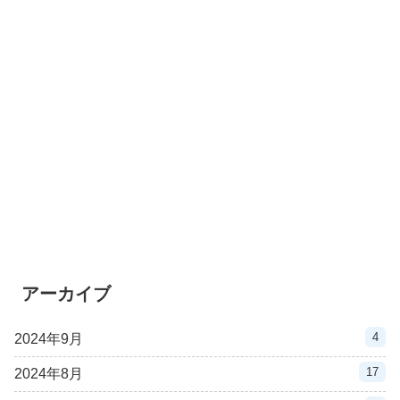
アーカイブ
4
2024年9月
17
2024年8月