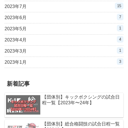
15
2023年7月
7
2023年6月
1
2023年5月
4
2023年4月
1
2023年3月
3
2023年1月
新着記事
【団体別】キックボクシングの試合日
程一覧【2023年〜24年】
【団体別】総合格闘技の試合日程一覧