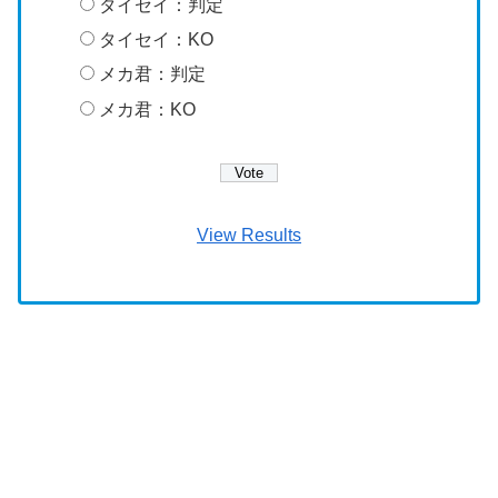
タイセイ：判定
タイセイ：KO
メカ君：判定
メカ君：KO
View Results