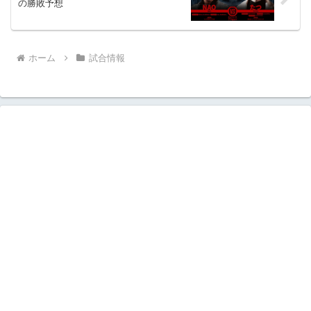
の勝敗予想
ホーム
試合情報