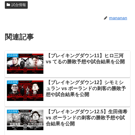
試合情報
mananan
関連記事
【ブレイキングダウン11】ヒロ三河
試合情報
vs てるの勝敗予想や試合結果を公開
【ブレイキングダウン12】シモミシ
試合情報
ュラン vs ポーランドの刺客の勝敗予
想や試合結果を公開
【ブレイキングダウン12.5】生田侑希
試合情報
vs ポーランドの刺客の勝敗予想や試
合結果を公開