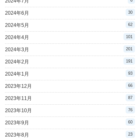
6
2024年7月
30
2024年6月
62
2024年5月
101
2024年4月
201
2024年3月
191
2024年2月
93
2024年1月
66
2023年12月
87
2023年11月
76
2023年10月
60
2023年9月
23
2023年8月