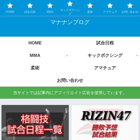
格闘技情報を中心に毎日更新します
キックボクシン
HOME
試合日程
MMA
柔術
アマチュア
お問い合わせ
グ
マナナンブログ
HOME
試合日程
MMA
キックボクシング
柔術
アマチュア
お問い合わせ
当サイトでは記事内にアフィリエイト広告を使用しています。