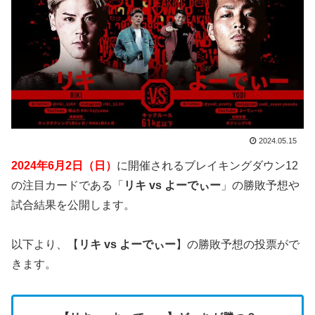
2024.05.15
2024年6月2日（日）
に開催されるブレイキングダウン12
の注目カードである「
リキ vs よーでぃー
」の勝敗予想や
試合結果を公開します。
以下より、【
リキ vs よーでぃー
】の勝敗予想の投票がで
きます。