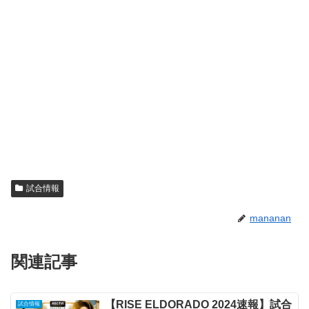
試合情報
mananan
関連記事
【RISE ELDORADO 2024速報】試合
試合情報