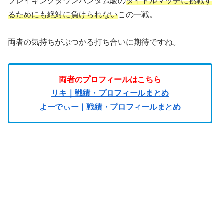
ブレイキングダウンバンタム級の
タイトルマッチに挑戦す
るためにも絶対に負けられない
この一戦。
両者の気持ちがぶつかる打ち合いに期待ですね。
両者のプロフィールはこちら
リキ｜戦績・プロフィールまとめ
よーでぃー｜戦績・プロフィールまとめ