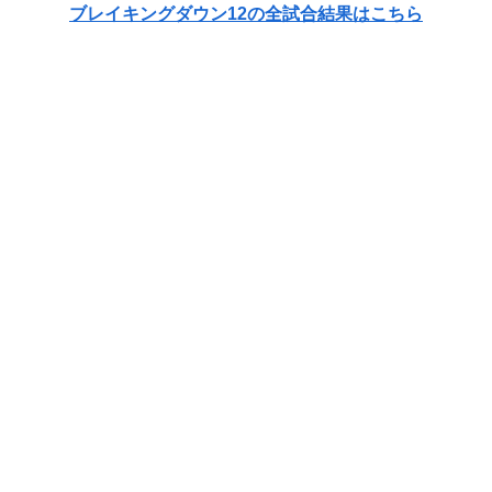
ブレイキングダウン12の全試合結果はこちら