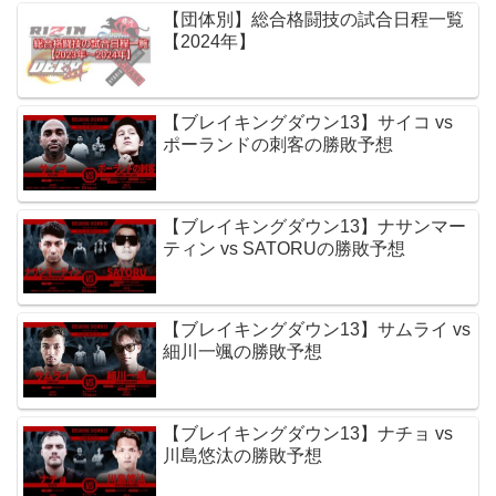
【団体別】総合格闘技の試合日程一覧
【2024年】
【ブレイキングダウン13】サイコ vs
ポーランドの刺客の勝敗予想
【ブレイキングダウン13】ナサンマー
ティン vs SATORUの勝敗予想
【ブレイキングダウン13】サムライ vs
細川一颯の勝敗予想
【ブレイキングダウン13】ナチョ vs
川島悠汰の勝敗予想