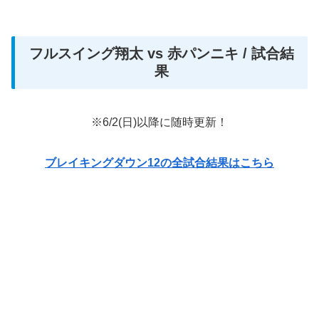
フルスイング翔太 vs 赤パンニキ / 試合結
果
※6/2(日)以降に随時更新！
ブレイキングダウン12の全試合結果はこちら