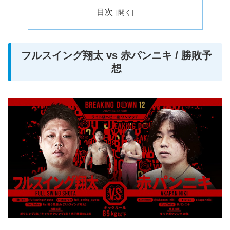
目次
フルスイング翔太 vs 赤パンニキ / 勝敗予
想