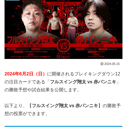
2024.05.15
2024年6月2日（日）
に開催されるブレイキングダウン12
の注目カードである「
フルスイング翔太 vs 赤パンニキ
」
の勝敗予想や試合結果を公開します。
以下より、【
フルスイング翔太 vs 赤パンニキ
】の勝敗予
想の投票ができます。