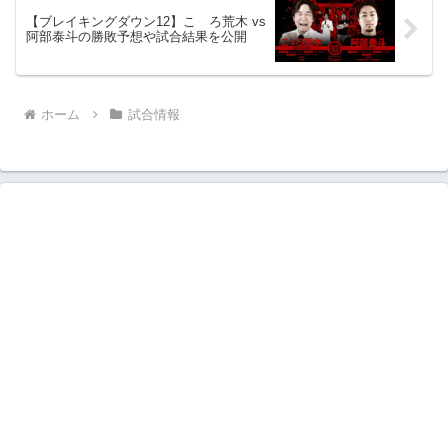
【ブレイキングダウン12】こゝろ荒木 vs
阿部泰斗の勝敗予想や試合結果を公開
ホーム
試合情報